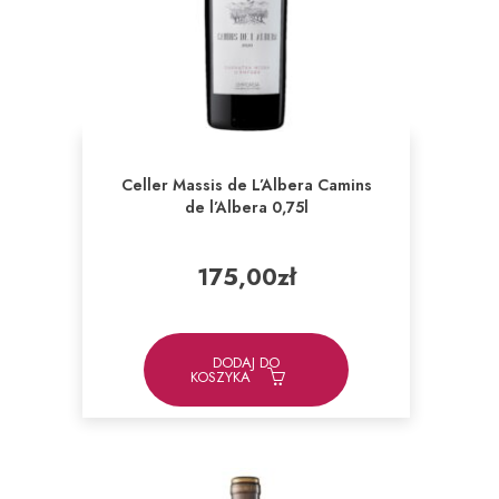
Celler Massis de L’Albera Camins
de l’Albera 0,75l
175,00
zł
DODAJ DO
KOSZYKA