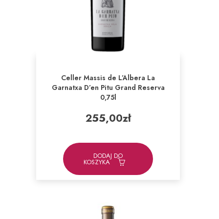
Celler Massis de L’Albera La
Garnatxa D’en Pitu Grand Reserva
0,75l
255,00
zł
DODAJ DO
KOSZYKA