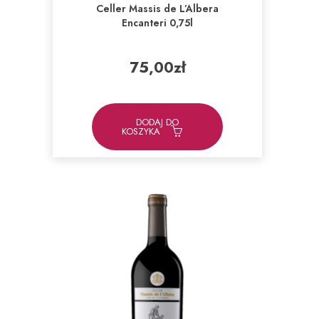
Celler Massis de L’Albera
Encanteri 0,75l
75,00
zł
DODAJ DO
KOSZYKA