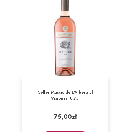
Celler Massis de L’Albera El
Visionari 0,75l
75,00
zł