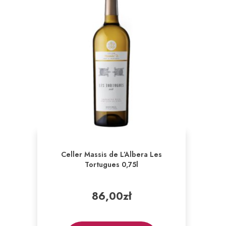
Celler Massis de L’Albera Les
Tortugues 0,75l
86,00
zł