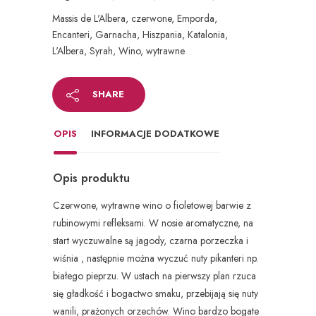
Massis de L'Albera
,
czerwone
,
Emporda
,
Encanteri
,
Garnacha
,
Hiszpania
,
Katalonia
,
L'Albera
,
Syrah
,
Wino
,
wytrawne
SHARE
OPIS
INFORMACJE DODATKOWE
Opis produktu
Czerwone, wytrawne wino o fioletowej barwie z
rubinowymi refleksami. W nosie aromatyczne, na
start wyczuwalne są jagody, czarna porzeczka i
wiśnia , następnie można wyczuć nuty pikanteri np.
białego pieprzu. W ustach na pierwszy plan rzuca
się gładkość i bogactwo smaku, przebijają się nuty
wanili, prażonych orzechów. Wino bardzo bogate