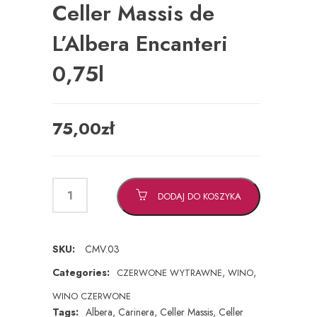
Celler Massis de
L’Albera Encanteri
0,75l
75,00
zł
DODAJ DO KOSZYKA
SKU:
CMV.03
Categories:
,
,
CZERWONE WYTRAWNE
WINO
WINO CZERWONE
Tags:
Albera
,
Carinera
,
Celler Massis
,
Celler