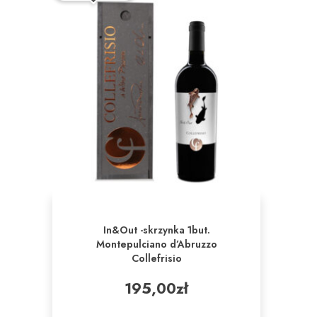
In&Out -skrzynka 1but.
Montepulciano d’Abruzzo
Collefrisio
195,00
zł