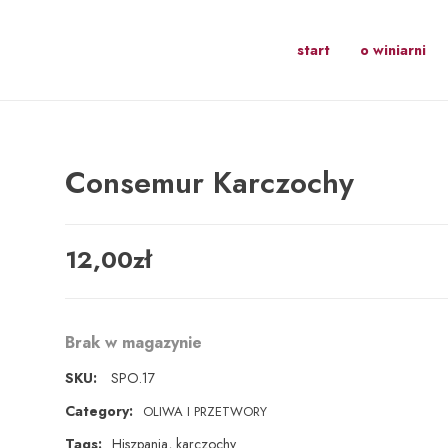
start
o winiarni
Consemur Karczochy
12,00
zł
Brak w magazynie
SKU:
SPO.17
Category:
OLIWA I PRZETWORY
Tags:
Hiszpania
,
karczochy