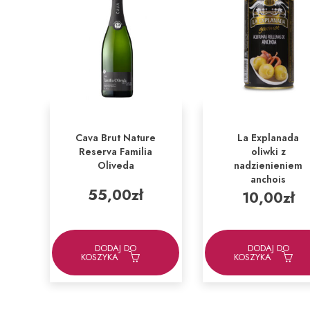
Cava Brut Nature
La Explanada
Reserva Familia
oliwki z
Oliveda
nadzienieniem
anchois
55,00
zł
10,00
zł
DODAJ DO
DODAJ DO
KOSZYKA
KOSZYKA