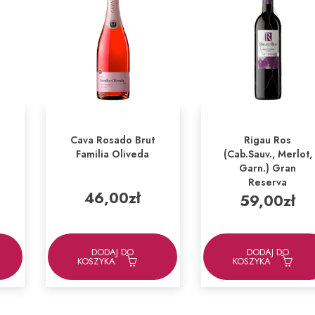
Cava Rosado Brut
Rigau Ros
Familia Oliveda
(Cab.Sauv., Merlot,
Garn.) Gran
Reserva
46,00
zł
59,00
zł
DODAJ DO
DODAJ DO
KOSZYKA
KOSZYKA