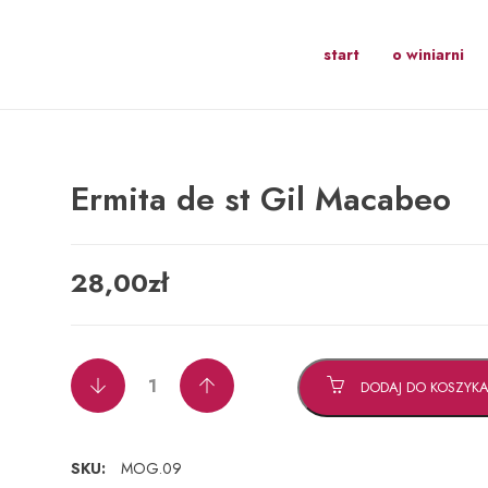
start
o winiarni
Ermita de st Gil Macabeo
28,00
zł
DODAJ DO KOSZYK
SKU:
MOG.09