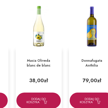
Masia Oliveda
Donnafugata
blanc de blanc
Anthilia
38,00
zł
79,00
zł
DODAJ DO
DODAJ DO
KOSZYKA
KOSZYKA