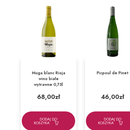
Muga blanc Rioja
Picpoul de Pinet
wino białe
wytrawne 0,75l
68,00
zł
46,00
zł
DODAJ DO
DODAJ DO
KOSZYKA
KOSZYKA