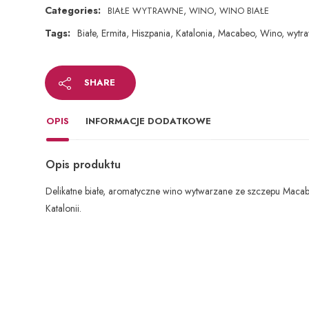
Categories:
,
,
BIAŁE WYTRAWNE
WINO
WINO BIAŁE
Tags:
Białe
,
Ermita
,
Hiszpania
,
Katalonia
,
Macabeo
,
Wino
,
wytr
SHARE
OPIS
INFORMACJE DODATKOWE
Opis produktu
Delikatne białe, aromatyczne wino wytwarzane ze szczepu Maca
Katalonii.