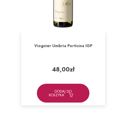
Viognier Umbria Porticina IGP
48,00
zł
DODAJ DO
KOSZYKA