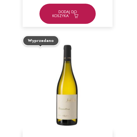
DODAJ DO
KOSZYKA
Wyprzedano