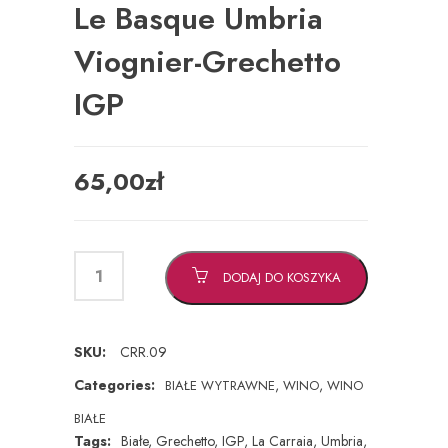
Le Basque Umbria
Viognier-Grechetto
IGP
65,00
zł
DODAJ DO KOSZYKA
SKU:
CRR.09
Categories:
,
,
BIAŁE WYTRAWNE
WINO
WINO
BIAŁE
Tags:
Białe
,
Grechetto
,
IGP
,
La Carraia
,
Umbria
,