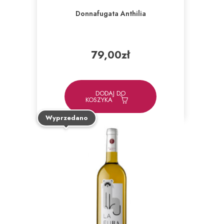
Donnafugata Anthilia
79,00
zł
DODAJ DO
KOSZYKA
Wyprzedano