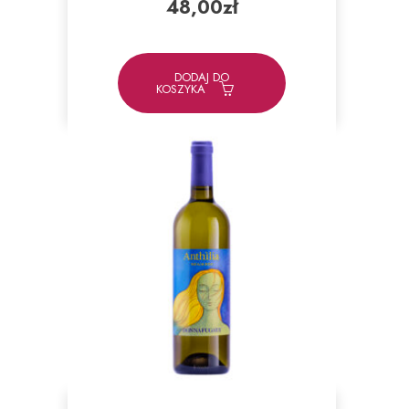
48,00
zł
DODAJ DO
KOSZYKA