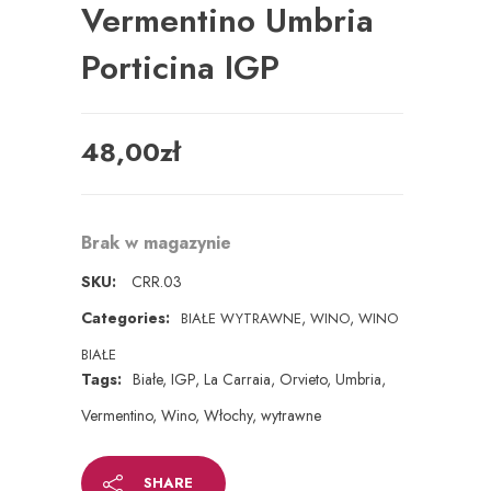
Vermentino Umbria
Porticina IGP
48,00
zł
Brak w magazynie
SKU:
CRR.03
Categories:
,
,
BIAŁE WYTRAWNE
WINO
WINO
BIAŁE
Tags:
Białe
,
IGP
,
La Carraia
,
Orvieto
,
Umbria
,
Vermentino
,
Wino
,
Włochy
,
wytrawne
SHARE