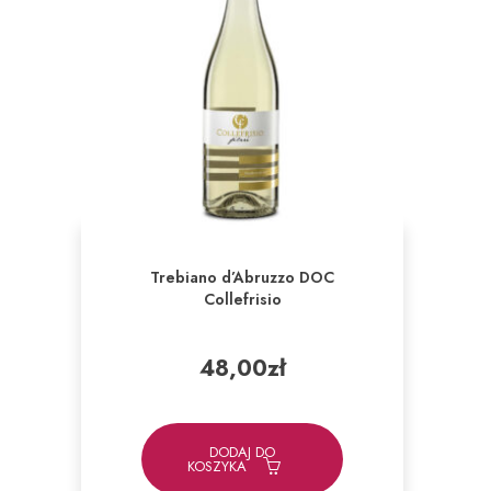
Trebiano d’Abruzzo DOC
Collefrisio
48,00
zł
DODAJ DO
KOSZYKA