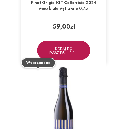
Pinot Grigio IGT Collefrisio 2024
wino białe wytrawne 0,75l
59,00
zł
DODAJ DO
KOSZYKA
Wyprzedano