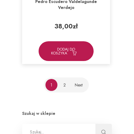
Pedro Escudero Valdelagunde
Verdejo
38,00
zł
DODAJ DO
KOSZYKA
1
2
Next
Szukaj w sklepie