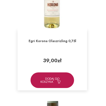
Egri Korona Olaszrizling 0,75l
39,00
zł
DODAJ DO
KOSZYKA