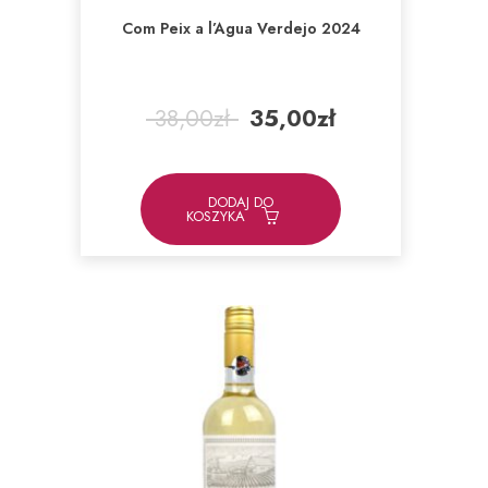
Com Peix a l’Agua Verdejo 2024
Pierwotna
Aktualna
38,00
zł
35,00
zł
cena
cena
wynosiła:
wynosi:
38,00zł.
35,00zł.
DODAJ DO
KOSZYKA