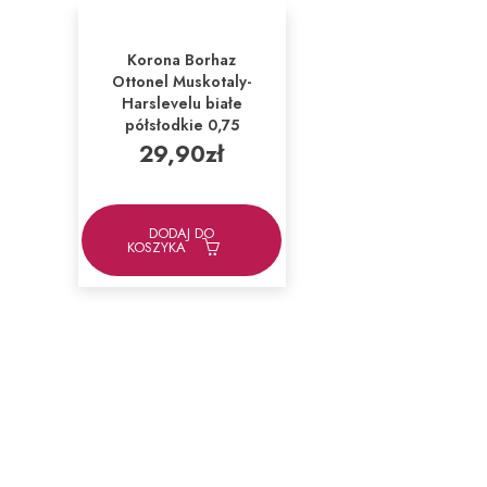
Korona Borhaz
Ottonel Muskotaly-
Harslevelu białe
półsłodkie 0,75
29,90
zł
DODAJ DO
KOSZYKA