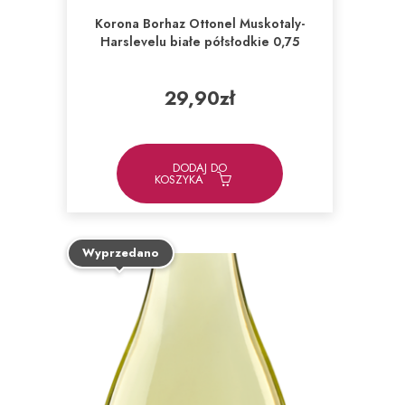
Korona Borhaz Ottonel Muskotaly-
Harslevelu białe półsłodkie 0,75
29,90
zł
DODAJ DO
KOSZYKA
Wyprzedano