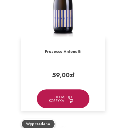
Prosecco Antonutti
59,00
zł
DODAJ DO
KOSZYKA
Wyprzedano