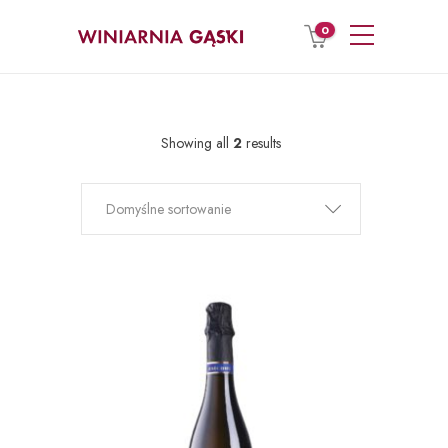
0
Showing all
2
results
Domyślne sortowanie