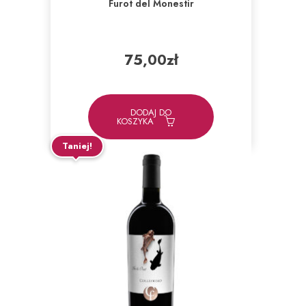
Furot del Monestir
75,00
zł
DODAJ DO
KOSZYKA
Taniej!