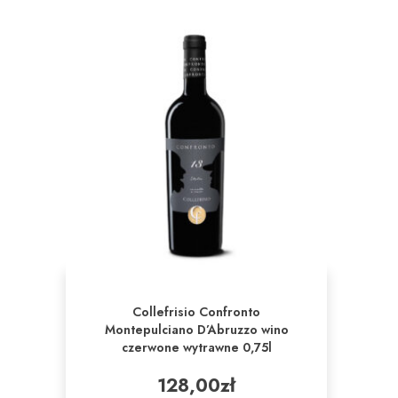
Collefrisio Confronto
Montepulciano D’Abruzzo wino
czerwone wytrawne 0,75l
128,00
zł