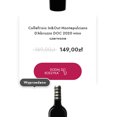
Collefrisio In&Out Montepulciano
D’Abruzzo DOC 2020 wino
czerwone
Pierwotna
Aktualna
169,00
149,00
zł
zł
cena
cena
wynosiła:
wynosi:
169,00zł.
149,00zł.
DODAJ DO
KOSZYKA
Wyprzedano