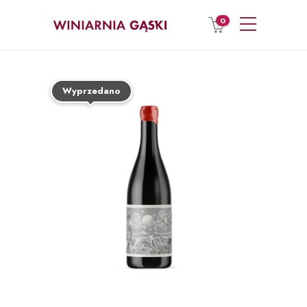
0
Wyprzedano