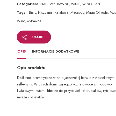
Categories:
,
,
BIAŁE WYTRAWNE
WINO
WINO BIAŁE
Tags:
Białe
,
Hiszpania
,
Katalonia
,
Macabeo
,
Masia Oliveda
,
Mus
Wino
,
wytrawne
SHARE
OPIS
INFORMACJE DODATKOWE
Opis produktu
Delikatne, aromatyczne wino o jasnożółtej barwie z zielonkawymi
refleksami. W ustach dominują egzotyczne owoce z miodowo-
kwiatowymi nutami. Idealne do przystawek, skorupiaków, ryb, o
morza i pasztetów.