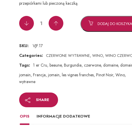
przepiórkami lub pieczoną kaczką.
DODAJ DO KOSZYK
SKU:
VJF.17
Categories:
,
,
CZERWONE WYTRAWNE
WINO
WINO CZERW
Tags:
1 er Cru
,
beaune
,
Burgundia
,
czerwone
,
domaine
,
domai
jomain
,
Francja
,
jomain
,
les vignes franches
,
Pinot Noir
,
Wino
,
wytrawne
SHARE
OPIS
INFORMACJE DODATKOWE