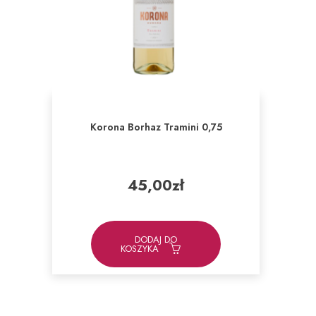
Korona Borhaz Tramini 0,75
45,00
zł
DODAJ DO
KOSZYKA