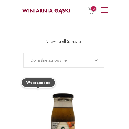
0
Showing all
2
results
Domyślne sortowanie
Wyprzedano