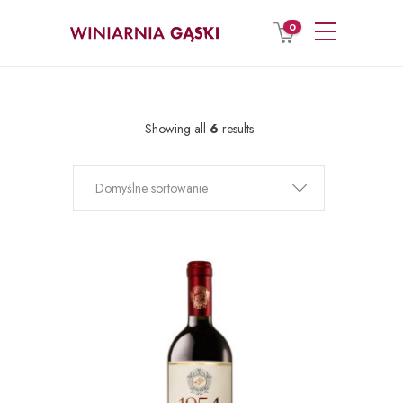
0
Showing all
6
results
Domyślne sortowanie