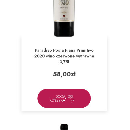
Paradiso Posta Piana Primitivo
2020 wino czerwone wytrawne
0,75l
58,00
zł
DODAJ DO
KOSZYKA