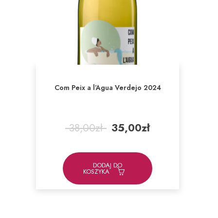
Com Peix a l’Agua Verdejo 2024
Pierwotna
Aktualna
38,00
zł
35,00
zł
cena
cena
wynosiła:
wynosi:
38,00zł.
35,00zł.
DODAJ DO
KOSZYKA