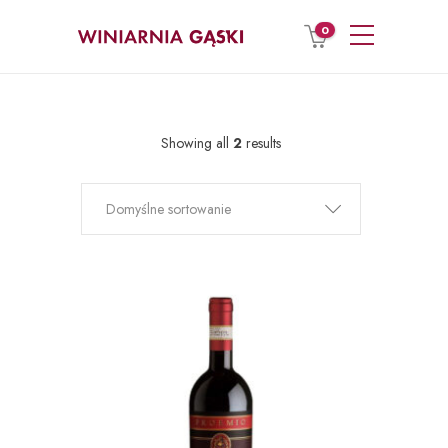
0
Showing all
2
results
Domyślne sortowanie