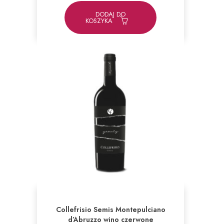
DODAJ DO
KOSZYKA
Collefrisio Semis Montepulciano
d’Abruzzo wino czerwone