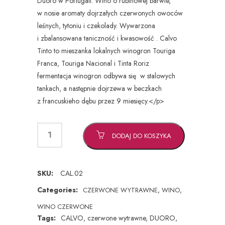
Duoro w Portugali. Wino o rubinowej barwie,
w nosie aromaty dojrzałych czerwonych owoców
leśnych, tytoniu i czekolady. Wywarzona
i zbalansowana taniczność i kwasowość . Calvo
Tinto to mieszanka lokalnych winogron Touriga
Franca, Touriga Nacional i Tinta Roriz
fermentacja winogron odbywa się w stalowych
tankach, a następnie dojrzewa w beczkach
z francuskieho dębu przez 9 miesięcy.</p>
DODAJ DO KOSZYKA
SKU:
CAL.02
Categories:
,
,
CZERWONE WYTRAWNE
WINO
WINO CZERWONE
Tags:
CALVO
,
czerwone wytrawne
,
DUORO
,