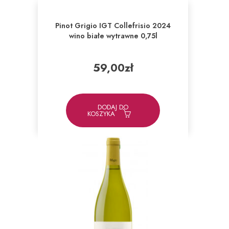
Pinot Grigio IGT Collefrisio 2024
wino białe wytrawne 0,75l
59,00
zł
DODAJ DO
KOSZYKA