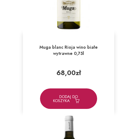
Muga blanc Rioja wino białe
wytrawne 0,75l
68,00
zł
DODAJ DO
KOSZYKA