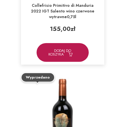
Collefrisio Primitivo di Manduria
2022 IGT Salento wino czerwone
wytrawne0,75l
155,00
zł
DODAJ DO
KOSZYKA
Wyprzedano