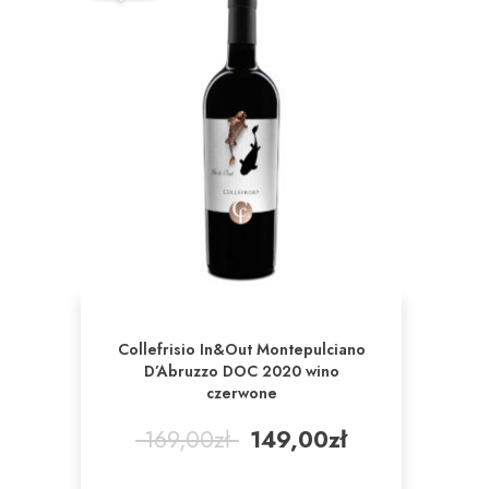
Collefrisio In&Out Montepulciano
D’Abruzzo DOC 2020 wino
czerwone
Pierwotna
Aktualna
169,00
zł
149,00
zł
cena
cena