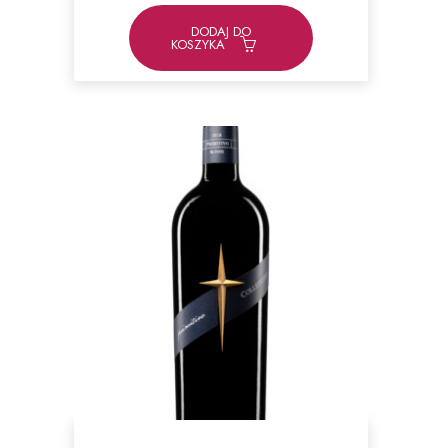
wynosiła:
wynosi:
169,00zł.
149,00zł.
DODAJ DO
KOSZYKA