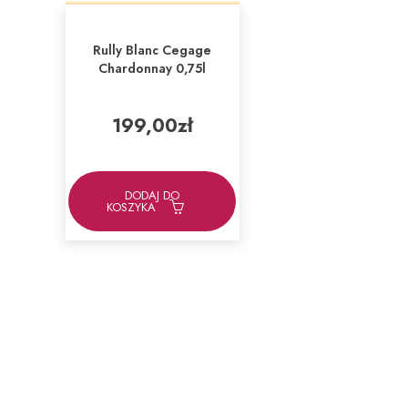
Rully Blanc Cegage
Chardonnay 0,75l
199,00
zł
DODAJ DO
KOSZYKA