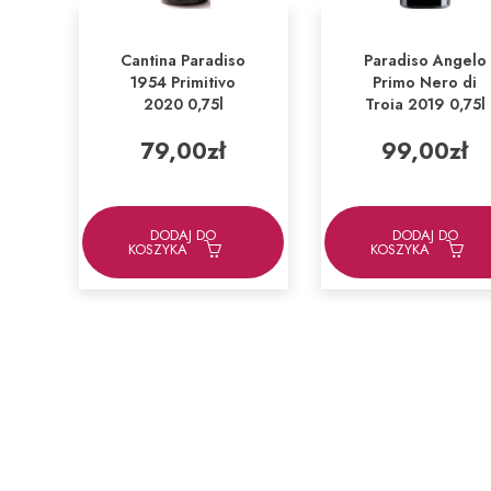
Cantina Paradiso
Paradiso Angelo
1954 Primitivo
Primo Nero di
2020 0,75l
Troia 2019 0,75l
79,00
zł
99,00
zł
DODAJ DO
DODAJ DO
KOSZYKA
KOSZYKA