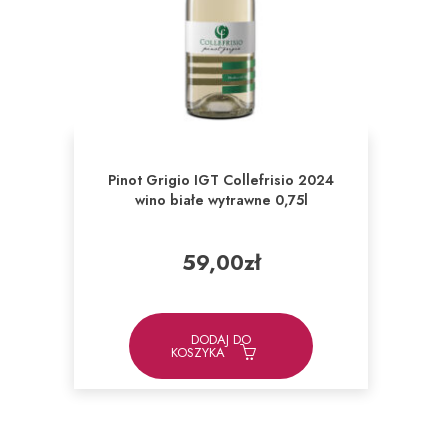
Pinot Grigio IGT Collefrisio 2024
wino białe wytrawne 0,75l
59,00
zł
DODAJ DO
KOSZYKA