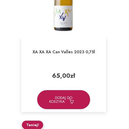
XA XA XA Can Valles 2023 0,75l
65,00
zł
DODAJ DO
KOSZYKA
Taniej!