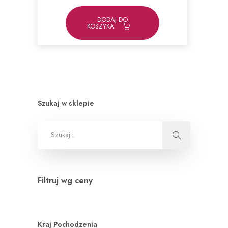
wynosiła:
wynosi:
79,00zł.
69,00zł.
DODAJ DO
KOSZYKA
Szukaj w sklepie
Filtruj wg ceny
Kraj Pochodzenia