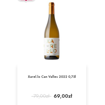
Xarel.lo Can Valles 2022 0,75l
Pierwotna
Aktualna
79,00
zł
69,00
zł
cena
cena