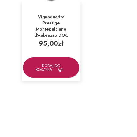
Vignaquadra
Prestige
Montepulciano
d’Aabruzzo DOC
95,00
zł
DODAJ DO
KOSZYKA