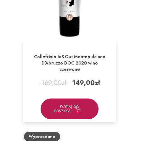
Collefrisio In&Out Montepulciano
D’Abruzzo DOC 2020 wino
czerwone
Pierwotna
Aktualna
169,00
zł
149,00
zł
cena
cena
wynosiła:
wynosi:
169,00zł.
149,00zł.
DODAJ DO
KOSZYKA
Wyprzedano