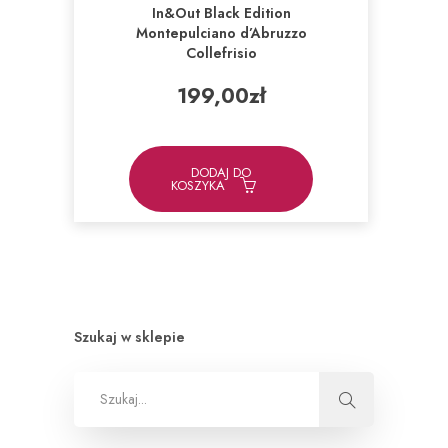
In&Out Black Edition
Montepulciano d’Abruzzo
Collefrisio
199,00
zł
DODAJ DO
KOSZYKA
Szukaj w sklepie