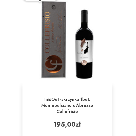
In&Out -skrzynka 1but.
Montepulciano d’Abruzzo
Collefrisio
195,00
zł