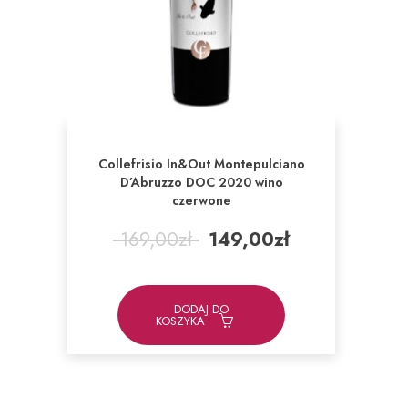
Collefrisio In&Out Montepulciano
D’Abruzzo DOC 2020 wino
czerwone
Pierwotna
Aktualna
169,00
zł
149,00
zł
cena
cena
wynosiła:
wynosi:
169,00zł.
149,00zł.
DODAJ DO
KOSZYKA