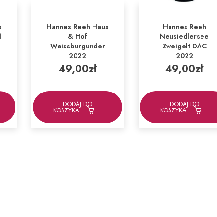
s
Hannes Reeh Haus
Hannes Reeh
1
& Hof
Neusiedlersee
Weissburgunder
Zweigelt DAC
2022
2022
49,00
zł
49,00
zł
DODAJ DO
DODAJ DO
KOSZYKA
KOSZYKA