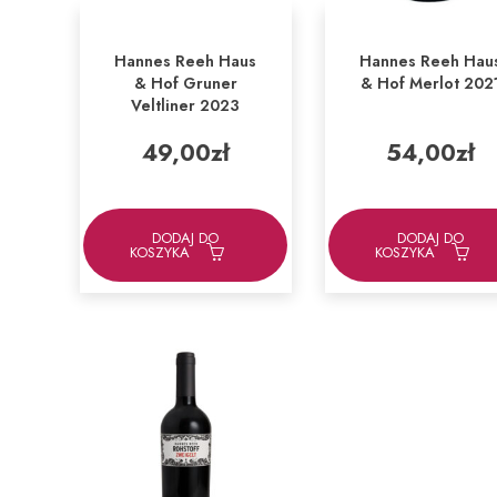
Hannes Reeh Haus
Hannes Reeh Hau
& Hof Gruner
& Hof Merlot 202
Veltliner 2023
49,00
zł
54,00
zł
DODAJ DO
DODAJ DO
KOSZYKA
KOSZYKA