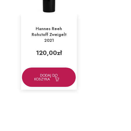
Hannes Reeh
Rohstoff Zweigelt
2021
120,00
zł
DODAJ DO
KOSZYKA