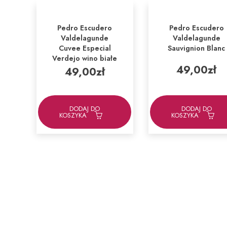
Pedro Escudero
Pedro Escudero
Valdelagunde
Valdelagunde
Cuvee Especial
Sauvignion Blanc
Verdejo wino białe
49,00
zł
49,00
zł
DODAJ DO
DODAJ DO
KOSZYKA
KOSZYKA