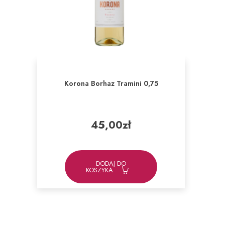
Korona Borhaz Tramini 0,75
45,00
zł
DODAJ DO
KOSZYKA