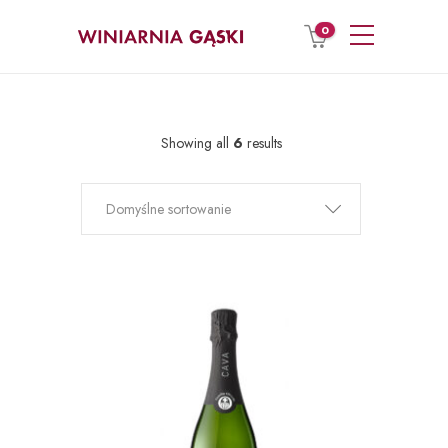
0
Showing all
6
results
Domyślne sortowanie