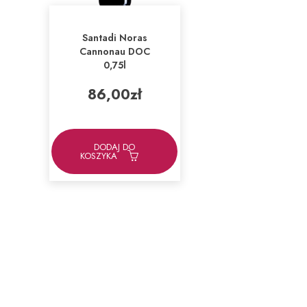
Santadi Noras
Cannonau DOC
0,75l
86,00
zł
DODAJ DO
KOSZYKA