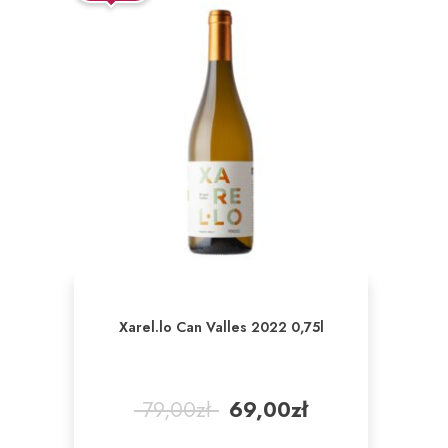
Xarel.lo Can Valles 2022 0,75l
Pierwotna
Aktualna
79,00
zł
69,00
zł
cena
cena