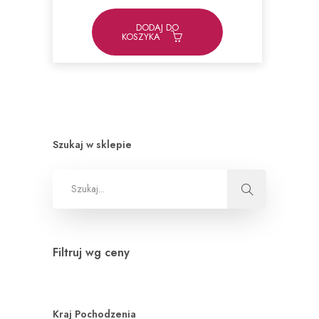
wynosiła:
wynosi:
79,00zł.
69,00zł.
DODAJ DO
KOSZYKA
Szukaj w sklepie
Filtruj wg ceny
Kraj Pochodzenia