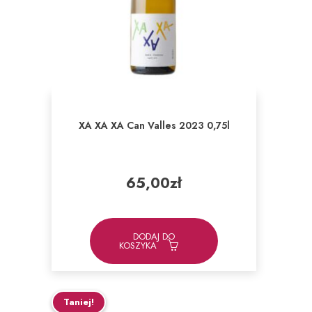
XA XA XA Can Valles 2023 0,75l
65,00
zł
DODAJ DO
KOSZYKA
Taniej!