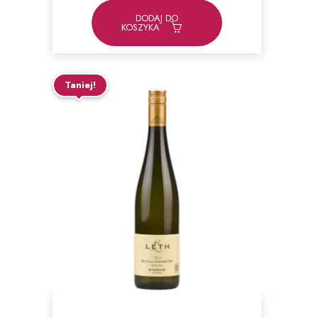
63,00zł.
59,00zł.
DODAJ DO
KOSZYKA
Taniej!