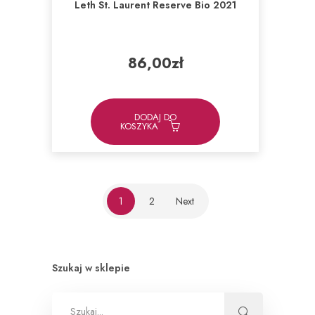
Leth St. Laurent Reserve Bio 2021
86,00
zł
DODAJ DO
KOSZYKA
1
2
Next
Szukaj w sklepie