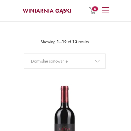
0
Showing
1–12
of
13
results
Domyślne sortowanie