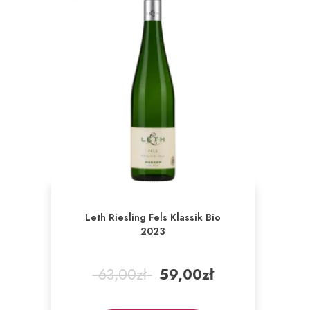
Leth Riesling Fels Klassik Bio
2023
Pierwotna
Aktualna
63,00
zł
59,00
zł
cena
cena
wynosiła:
wynosi: