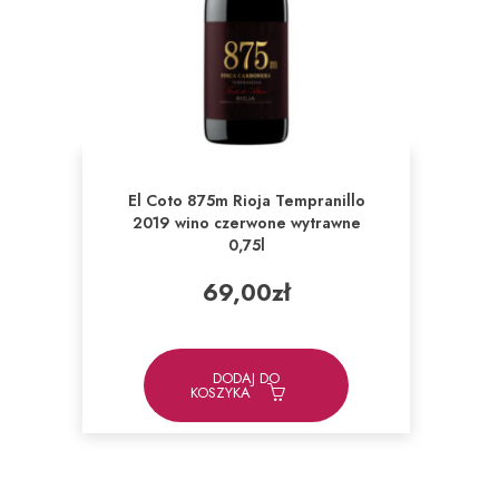
El Coto 875m Rioja Tempranillo
2019 wino czerwone wytrawne
0,75l
69,00
zł
DODAJ DO
KOSZYKA